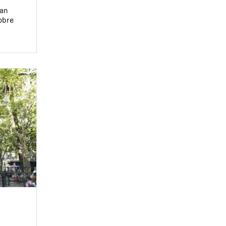
lan
obre