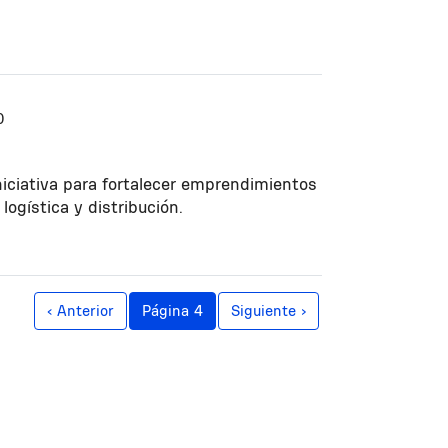
0
iciativa para fortalecer emprendimientos
logística y distribución.
Página anterior
Siguiente página
‹ Anterior
Página 4
Siguiente ›