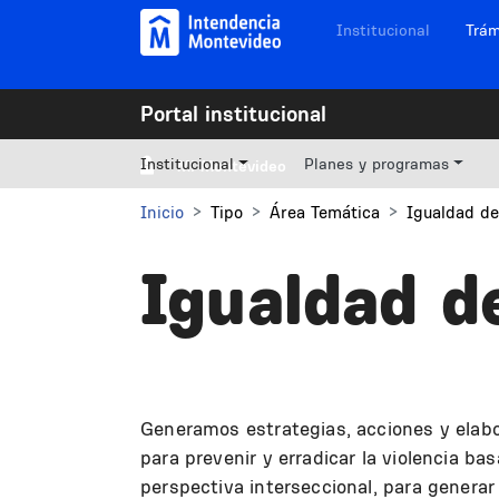
Pasar al contenido principal
Navegación sitios
Institucional
Trám
Portal institucional
Institucional
Planes y programas
Mi Montevideo
Inicio
Tipo
Área Temática
Igualdad d
Igualdad d
Generamos estrategias, acciones y elabo
para prevenir y erradicar la violencia 
perspectiva interseccional, para genera