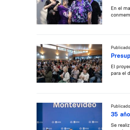
En el ma
conmemor
Publicado
Presup
El proye
para el d
Publicado
35 año
Se reali