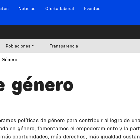
ites
Noticias
Oferta laboral
Eventos
Poblaciones
Transparencia
e Género
e género
ramos políticas de género para contribuir al logro de un
basada en género; fomentamos el empoderamiento y la par
r más oportunidades, más derechos, más igualdad sustan