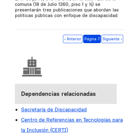
comuna (18 de Julio 1360, piso 1 y ½) se
presentarán tres publicaciones que abordan las
políticas públicas con enfoque de discapacidad.
Paginación
Página anterior
Siguiente página
‹ Anterior
Página 7
Siguiente ›
Dependencias relacionadas
Secretaría de Discapacidad
Centro de Referencias en Tecnologías para
la Inclusión (CERTI)