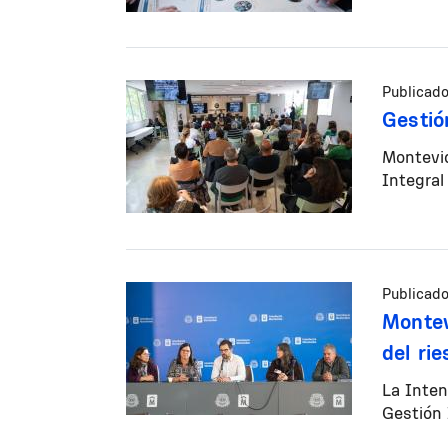
Publicado
Gestió
Montevid
Integra
Publicado
Montev
del ri
La Inten
Gestión