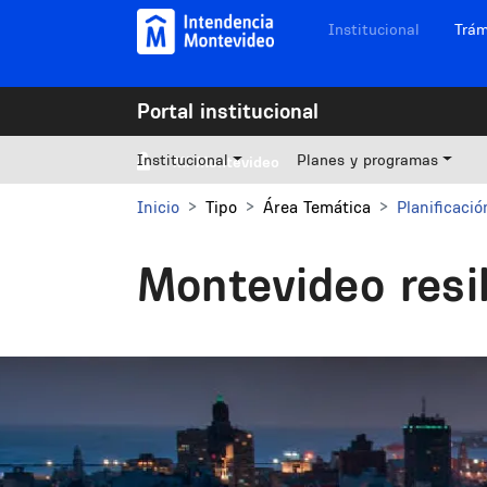
Pasar al contenido principal
Navegación sitios
Institucional
Trám
Portal institucional
Institucional
Planes y programas
Mi Montevideo
Inicio
Tipo
Área Temática
Planificació
Montevideo resi
Image