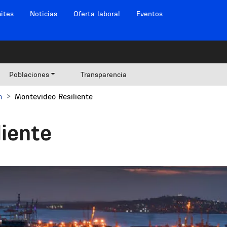
ites
Noticias
Oferta laboral
Eventos
Poblaciones
Transparencia
n
Montevideo Resiliente
liente