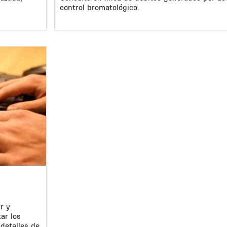
control bromatológico.
r y
ar los
 detalles de