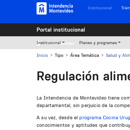
Pasar al contenido principal
Navegación sitios
Institucional
Trám
Portal institucional
Institucional
Planes y programas
Mi Montevideo
Inicio
Tipo
Área Temática
Salud y Ali
Regulación alim
La Intendencia de Montevideo tiene como 
departamental, sin perjuicio de la comp
A su vez, desde el
programa Cocina Uru
conocimientos y aptitudes que contribuy