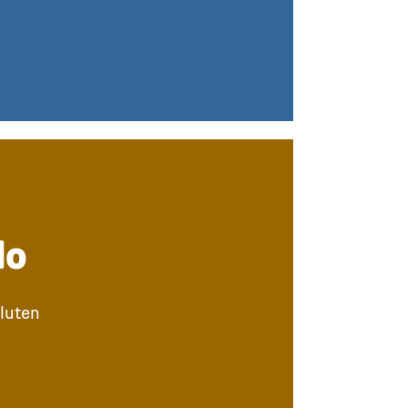
do
luten